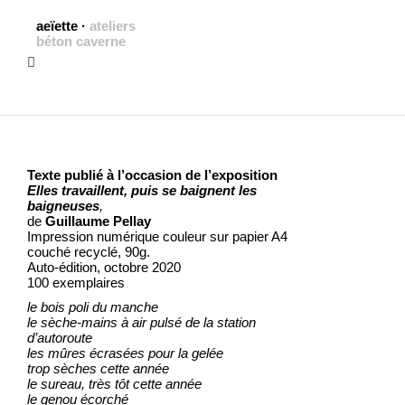
aeïette
·
ateliers
béton caverne
Texte publié à l’occasion de l’exposition
Elles travaillent, puis se baignent les
baigneuses
,
de
Guillaume Pellay
Impression numérique couleur sur papier A4
couché recyclé, 90g.
Auto-édition, octobre 2020
100 exemplaires
le bois poli du manche
le sèche-mains à air pulsé de la station
d’autoroute
les mûres écrasées pour la gelée
trop sèches cette année
le sureau, très tôt cette année
le genou écorché