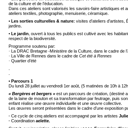
de la culture et de l’éducation.
Dans ces ateliers sont valorisés les savoirs-faire artistiques et ar
ateliers textiles, photographie, menuiserie, céramique.
•
Les sorties culturelles & nature:
visites d’ateliers d’artiste
jardins.
•
Le jardin
, ouvert à tous les publics est cultivé avec les habi
respect de la biodiversité.
Programme soutenu par:
· La DRAC Bretagne -Ministère de la Culture, dans le cadre de l’
· La Ville de Rennes dans le cadre de
Cet été à Rennes
· Quartier d’été
.
.
• Parcours 1
Du lundi 28 juillet au vendredi 1er août, (5 matinées de 10h à 12h
« Bergères et bergers »
est un parcours de création, (destiné a
de la laine de mouton et sa transformation par feutrage, puis son 
enfant réalise une œuvre individuelle et une œuvre collective.
Les œuvres seront présentées dans le cadre d’une exposition pub
·
Ce cycle de cinq ateliers est accompagné par les artistes
Juli
·
Coordination
aeïette.