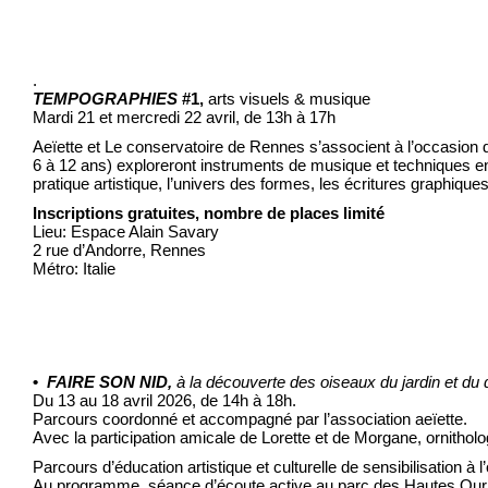
.
TEMPOGRAPHIES
#1,
arts visuels & musique
Mardi 21 et mercredi 22 avril, de 13h à 17h
Aeïette et Le conservatoire de Rennes s’associent à l’occasion d
6 à 12 ans) exploreront instruments de musique et techniques en 
pratique artistique, l’univers des formes, les écritures graphiques
Inscriptions gratuites, nombre de places limité
Lieu: Espace Alain Savary
2 rue d’Andorre, Rennes
Métro: Italie
•
FAIRE SON NID,
à la découverte des oiseaux du jardin et du 
Du 13 au 18 avril 2026, de 14h à 18h.
Parcours coordonné et accompagné par l’association aeïette.
Avec la participation amicale de Lorette et de Morgane, ornitho
Parcours d’éducation artistique et culturelle de sensibilisation à l
Au programme, séance d’écoute active au parc des Hautes Ourmes