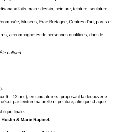
tisanaux faits main : dessin, peinture, teinture, sculpture,
s, Écomusée, Musées, Frac Bretagne, Centres d’art, parcs et
tant·es, accompagné·es de personnes qualifiées, dans le
Été culturel
).
ux 6 – 12 ans), en cinq ateliers, proposant la découverte
décor par teinture naturelle et peinture, afin que chaque
lique finale.
e Hostin & Marie Rapinel
.