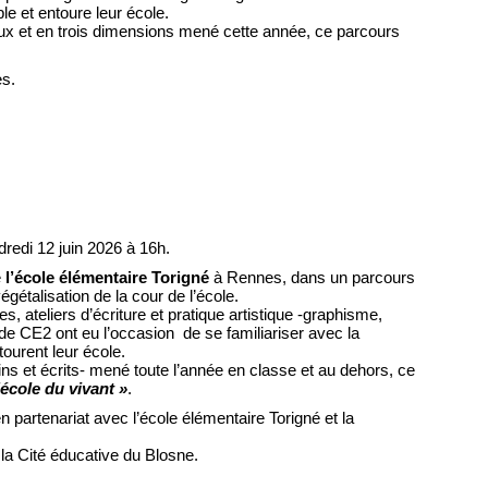
le et entoure leur école.
deux et en trois dimensions mené cette année, ce parcours
es.
ndredi 12 juin 2026 à 16h.
e
l’école élémentaire Torigné
à Rennes, dans un parcours
végétalisation de la cour de l’école.
, ateliers d’écriture et pratique artistique -graphisme,
s de CE2 ont eu l’occasion de se familiariser avec la
ourent leur école.
sins et écrits- mené toute l’année en classe et au dehors, ce
’école du vivant »
.
 partenariat avec l’école élémentaire Torigné et la
la Cité éducative du Blosne.