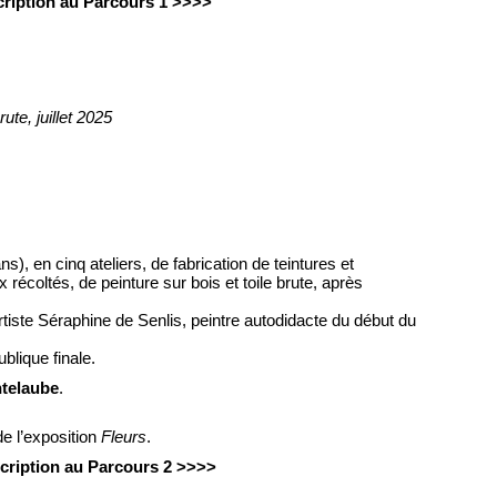
cription au Parcours 1 >>>>
4
rute, juillet 2025
s), en cinq ateliers, de fabrication de teintures et
écoltés, de peinture sur bois et toile brute, après
rtiste Séraphine de Senlis, peintre autodidacte du début du
blique finale.
ntelaube
.
de l’exposition
Fleurs
.
cription au Parcours 2 >>>>