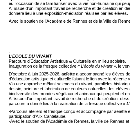
eu l’occasion de se familiariser avec la vie non-humaine qui peup
A l’issue d’un important travail de recherche et de création en 
donnera lieu à une exposition-médiation réalisée par les élèves.
Avec le soutien de l’Académie de Rennes et de la Ville de Renn
.
L’ÉCOLE DU VIVANT
Parcours d’Éducation Artistique & Culturelle en milieu scolaire.
Inauguration de la fresque collective
« L’école du vivant »
, le ve
D’octobre à juin 2025-2026,
aeïette
a accompagné les élèves d
d’éducation artistique et culturelle faisant le lien avec la récente 
Via une approche mêlant sciences du vivant, parallèles historiques
dessin, peinture et fabrication de couleurs naturelles- les élève
biodiversité des mondes végétaux et animaux qui peuplent et ent
A l’issue d’un important travail de recherche et de création -des
parcours a donné lieu à la réalisation de la fresque collective
« L
·
Parcours ateliers et fresque conçu et accompagné par aeïette en
participation d’Alix Cantelaube.
·
Avec le soutien de l’Académie de Rennes, la ville de Rennes et 