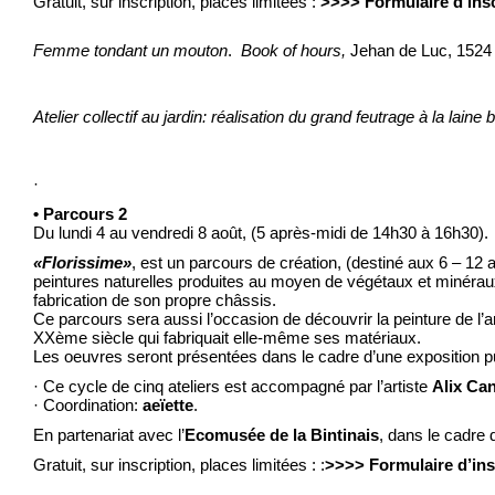
Gratuit, sur inscription, places limitées :
>>>> Formulaire d’ins
Femme tondant un mouton
.
Book of hours,
Jehan de Luc, 152
Atelier collectif au jardin: réalisation du grand feutrage à la laine b
·
• Parcours 2
Du lundi 4 au vendredi 8 août, (5 après-midi de 14h30 à 16h30).
«Florissime»
, est un parcours de création, (destiné aux 6 – 12 an
peintures naturelles produites au moyen de végétaux et minéraux r
fabrication de son propre châssis.
Ce parcours sera aussi l’occasion de découvrir la peinture de l’a
XXème siècle qui fabriquait elle-même ses matériaux.
Les oeuvres seront présentées dans le cadre d’une exposition pu
· Ce cycle de cinq ateliers est accompagné par l’artiste
Alix Ca
· Coordination:
aeïette
.
En partenariat avec l’
Ecomusée de la Bintinais
, dans le cadre 
Gratuit, sur inscription, places limitées : :
>>>> Formulaire d’ins