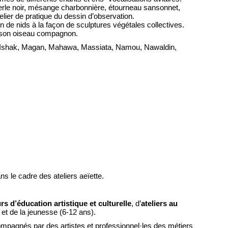
 merle noir, mésange charbonnière, étourneau sansonnet,
elier de pratique du dessin d’observation.
ion de nids à la façon de sculptures végétales collectives.
de son oiseau compagnon.
, Ishak, Magan, Mahawa, Massiata, Namou, Nawaldin,
s le cadre des ateliers aeïette.
s d’éducation artistique et culturelle
, d’
ateliers au
e et de la jeunesse (6-12 ans).
mpagnés par des artistes et professionnel·les des métiers