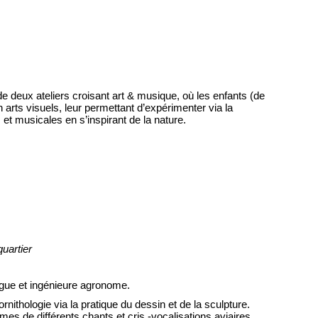
e deux ateliers croisant art & musique, où les enfants (de
arts visuels, leur permettant d’expérimenter via la
 et musicales en s’inspirant de la nature.
quartier
logue et ingénieure agronome.
’ornithologie via la pratique du dessin et de la sculpture.
 de différents chants et cris -vocalisations aviaires.