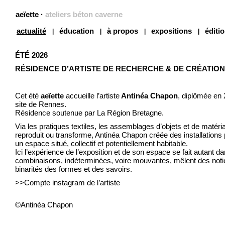
aeïette
·
ateliers béton caverne
actualité
éducation
à propos
expositions
éditi
ÉTÉ 2026
RÉSIDENCE D’ARTISTE DE RECHERCHE & DE CRÉATION
Cet été
aeïette
accueille l’artiste
Antinéa Chapon
, diplômée en
site de Rennes.
Résidence soutenue par La Région Bretagne.
Via les pratiques textiles, les assemblages d’objets et de matér
reproduit ou transforme, Antinéa Chapon créée des installations 
un espace situé, collectif et potentiellement habitable.
Ici l’expérience de l’exposition et de son espace se fait autant 
combinaisons, indéterminées, voire mouvantes, mêlent des notion
binarités des formes et des savoirs.
>>Compte instagram de l’artiste
©Antinéa Chapon