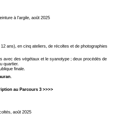
einture à l’argile, août 2025
 12 ans), en cinq ateliers, de récoltes et de photographies
rées avec des végétaux et le syanotype ; deux procédés de
u quartier.
blique finale.
auran
.
ription au Parcours 3 >>>>
écoltés, août 2025