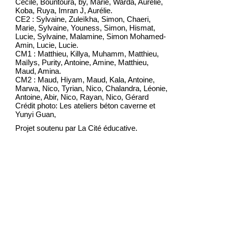
Cécile, Bountoura, by, Marie, Warda, Aurélie,
Koba, Ruya, Imran J, Aurélie.
CE2 : Sylvaine, Zuleïkha, Simon, Chaeri,
Marie, Sylvaine, Youness, Simon, Hismat,
Lucie, Sylvaine, Malamine, Simon Mohamed-
Amin, Lucie, Lucie.
CM1 : Matthieu, Killya, Muhamm, Matthieu,
Maïlys, Purity, Antoine, Amine, Matthieu,
Maud, Amina.
CM2 : Maud, Hiyam, Maud, Kala, Antoine,
Marwa, Nico, Tyrian, Nico, Chalandra, Léonie,
Antoine, Abir, Nico, Rayan, Nico, Gérard
Crédit photo: Les ateliers béton caverne et
Yunyi Guan,
Projet soutenu par La Cité éducative.