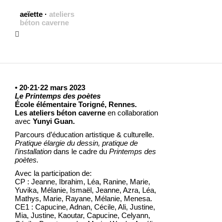
aeïette
·
ateliers
béton caverne
• 20·21·22 mars 2023
Le Printemps des poètes
École élémentaire Torigné, Rennes.
Les ateliers béton caverne
en collaboration
avec
Yunyi Guan.
Parcours d’éducation artistique & culturelle.
Pratique élargie du dessin, pratique de
l’installation
dans le cadre du
Printemps des
poètes.
Avec la participation de:
CP : Jeanne, Ibrahim, Léa, Ranine, Marie,
Yuvika, Mélanie, Ismaël, Jeanne, Azra, Léa,
Mathys, Marie, Rayane, Mélanie, Menesa.
CE1 : Capucine, Adnan, Cécile, Ali, Justine,
Mia, Justine, Kaoutar, Capucine, Celyann,