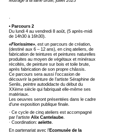
feutrage à la laine brute, juillet 2025
·
• Parcours 2
Du lundi 4 au vendredi 8 août, (5 après-midi
de 14h30 à 16h30).
«Florissime»
, est un parcours de création,
(destiné aux 6 – 12 ans), en cinq ateliers, de
fabrication de teintures et peintures naturelles
produites au moyen de végétaux et minéraux
récoltés, de peinture sur bois et toile brute,
après fabrication de son propre châssis.
Ce parcours sera aussi l’occasion de
découvrir la peinture de l’artiste Séraphine de
Senlis, peintre autodidacte du début du
XXème siècle qui fabriquait elle-même ses
matériaux.
Les oeuvres seront présentées dans le cadre
d’une exposition publique finale.
· Ce cycle de cinq ateliers est accompagné
par l’artiste
Alix Cantelaube
.
· Coordination:
aeïette
.
En partenariat avec l’
Ecomusée de la