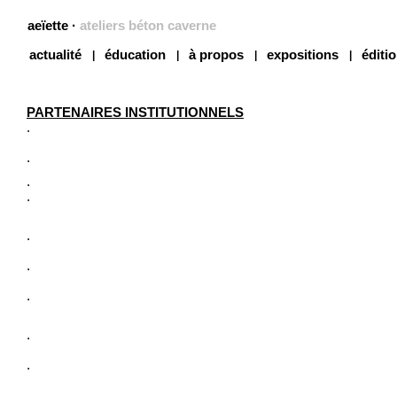
aeïette
·
ateliers béton caverne
actualité
éducation
à propos
expositions
éditi
PARTENAIRES INSTITUTIONNELS
.
.
.
.
.
.
.
.
.
.