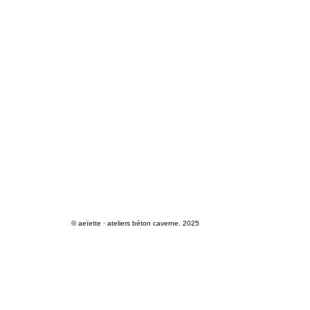
© aeïette · ateliers béton caverne. 2025